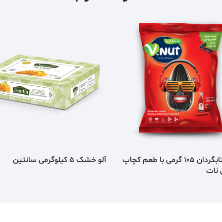
تخمه آفتابگردان 105 گرمی با طعم كچاپ
آلو خشک 5 کیلوگرمی سانتین
 نات