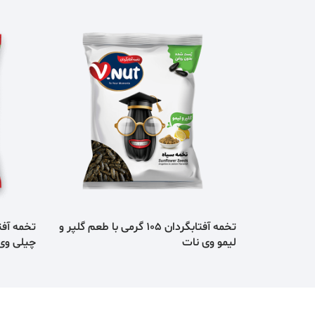
تخمه آفتابگردان 105 گرمی با طعم گلپر و
لیمو وی نات
چیلی وی