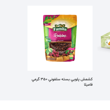
كشمش پلویي بسته سلفوني 350 گرمي
فامیلا