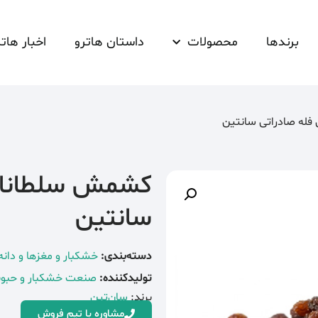
برندها
محصولات
داستان هاترو
اخبار هاتر
فله صادراتی سانتین
کشمش سلطانا تی
سانتین
دسته‌بندی:
خشکبار و مغزها و دانه‌
تولیدکننده:
صنعت خشکبار و حبو
برند:
سان‌تین
مشاوره با تیم فروش