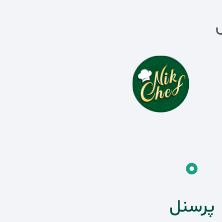
0
پرسنل