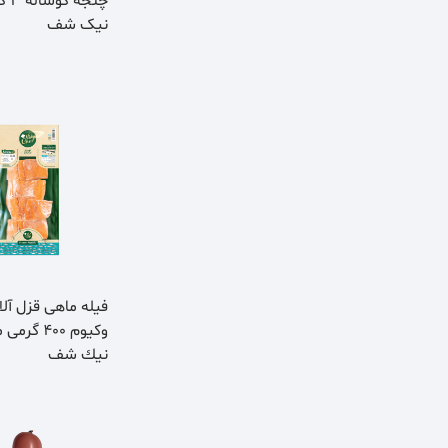
چنجه 
نیک شف
فيله ماهی قزل آلا
وكيوم 400 گ
نيك شف