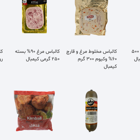
کالباس لیونر رول 500
کالباس مخلوط مرغ و قارچ
کالباس مرغ 90% بسته
ال
60% وکیوم 300 گرم
250 گرمی کیمبال
رول 500
کیمبال