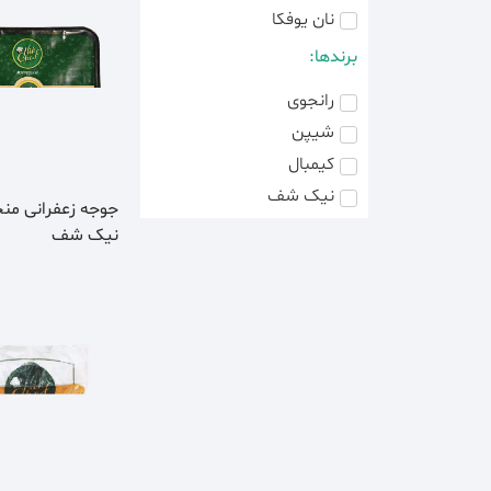
نان یوفکا
برندها:
رانجوی
شیپن
کیمبال
نیک شف
جوجه زعفرانی من
نیک شف