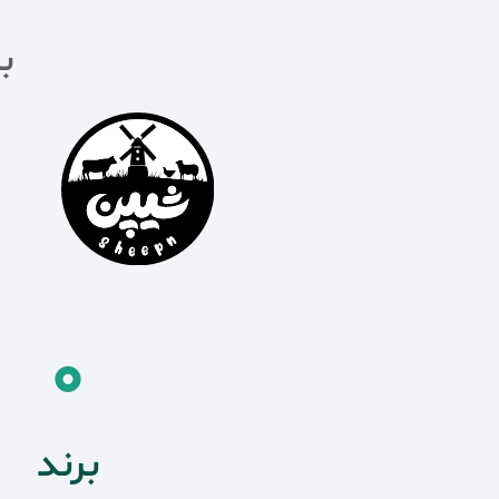
ب
0
برند