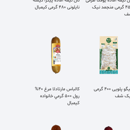
ن نيمه آماده يوفكا ظرفی
نان نیمه آماده پیتزا کیسه
450 گرمی منجمد نيک
نایلونی 480 گرمی کیمبال
ف
میگو پلویی 400 گرمی
كالباس مارتادلا مرغ 40%
یک شف
رول 500 گرمي خانواده
كيمبال