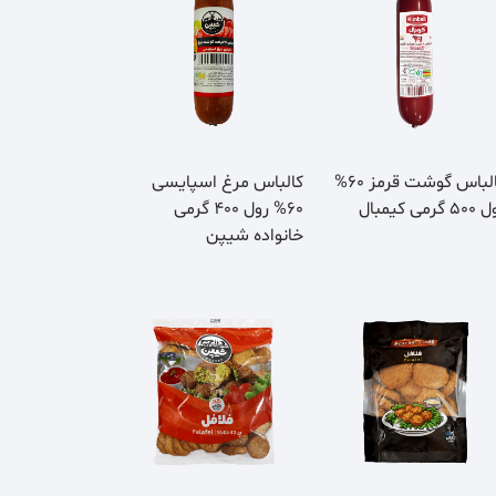
کالباس گوشت قرمز 60%
کالباس مرغ اسپایسی
 گرمی کیمبال
60% رول 400 گرمی
خانواده شیپن