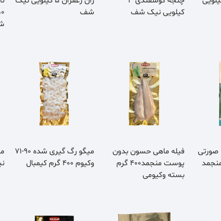
گوساله 3 کیلویی
چنجه گوسفندی 3
ران زعفران 5 کیلویی نیک
نا
کیلویی نیک شف
شف
ش
 صورتی
فیله ماهی حسون بدون
میگو رگ گیری شده 90-71
رمی منجمد
پوست منجمد400 گرم
وکیوم 400 گرم کیمبال
ن
بسته وکیومی