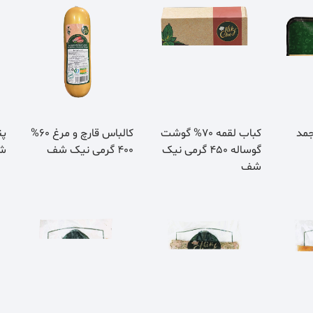
جمد
کباب لقمه 70% گوشت
کالباس قارچ و مرغ 60%
پن
گوساله 450 گرمی نیک
400 گرمی نیک شف
شده 80
شف