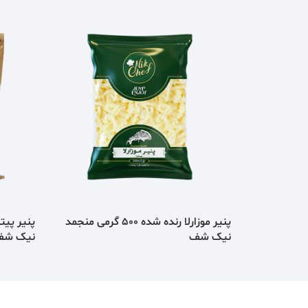
پنیر موزارلا رنده شده 500 گرمی منجمد
نیک شف
نیک شف