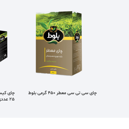
چای سی تی سی معطر 450 گرمی بلوط
چای کیس
25 عددی بلوط