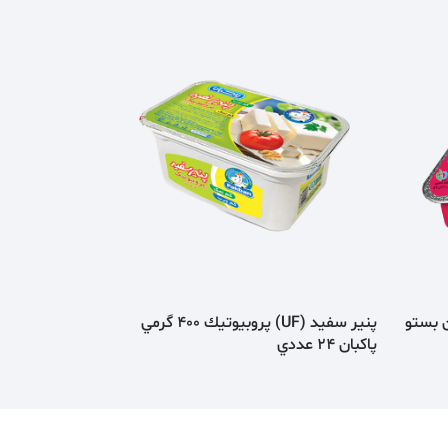
پنير سفيد (UF) پروبيوتيك 400 گرمي
پاكبان 24 عددي