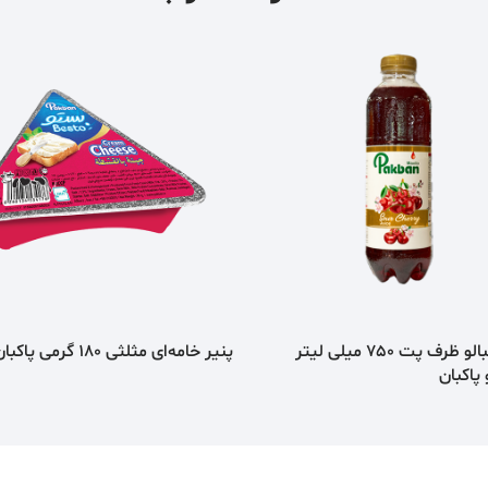
آبمیوه آلبالو ظرف پت 750 میلی لیتر
پنیر خامه‌ای مثلثی 180 گرمی پاكبان بستو
پاكبان