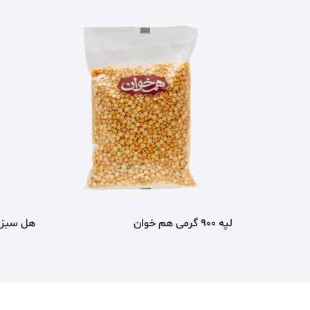
لپه 900 گرمی هم خوان
هل سبز 10 گرمی سانتي