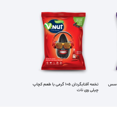
با طعم سس
تخمه آفتابگردان 105 گرمی با طعم كچاپ
چیلی وی نات