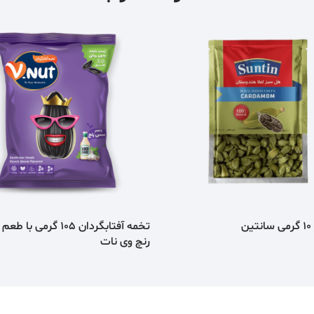
ن
تخمه آفتابگردان 105 گرمی 
رنچ وی نات