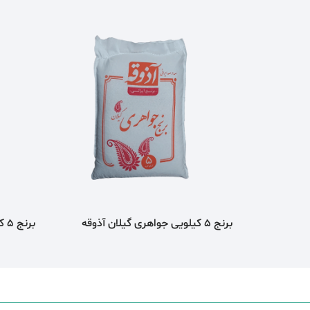
برنج 5 کیلویی جواهری گیلان آذوقه
برنج 5 کیلویی شکسته معطر اذوقه