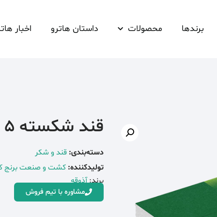
برندها
محصولات
داستان هاترو
اخبار هاتر
قند شکسته 5 کیلویی آذوقه
دسته‌بندی:
قند و شکر
تولیدکننده:
کشت و صنعت برنج ک
برند:
آذوقه
مشاوره با تیم فروش