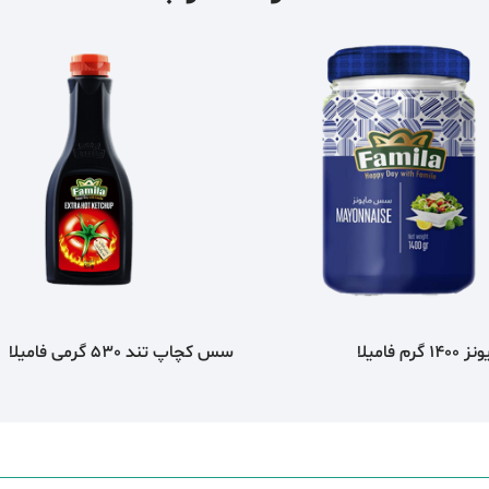
م فامیلا
سس کچاپ تند 530 گرمی فامیلا