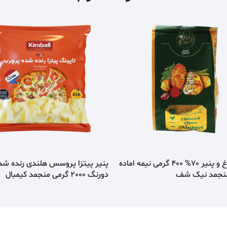
ناگت مرغ و پنیر 70% 400 گرمی نیمه اماده
پنير پيتزا پروسس هلندی رنده شد
نجمد نیک شف
دورنگ 2000 گرمی منجمد كيمبال