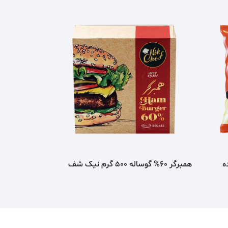
ه
همبرگر 60% گوساله 500 گرم نيک شف