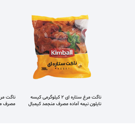
ناگت مرغ ستاره ای 2 كيلوگرمی كيسه
نايلون نيمه آماده مصرف منجمد كيمبال
مصرف م