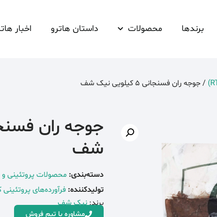
برندها
محصولات
داستان هاترو
اخبار هاتر
/ جوجه ران فسنجانی 5 کیلویی نیک شف
شف
دسته‌بندی:
محصولات پروتئینی و فرآ
تولیدکننده:
فرآورده‌های پروتئینی
برند:
نیک شف
مشاوره با تیم فروش