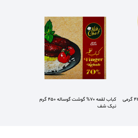
ناگت مرغ سوخاری 75% کودکان 420 گرمی
کباب لقمه 70% گوشت گوساله 450 گرم
نيک شف