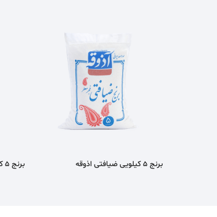
برنج 5 کیلویی ضیافتی اذوقه
برنج 5 کیلویی طارم ممتاز معطر اذوقه