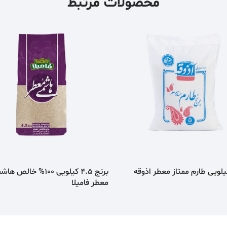
محصولات مرتبط
برنج 4.5 کیلویی 100% خالص 
معطر فامیلا