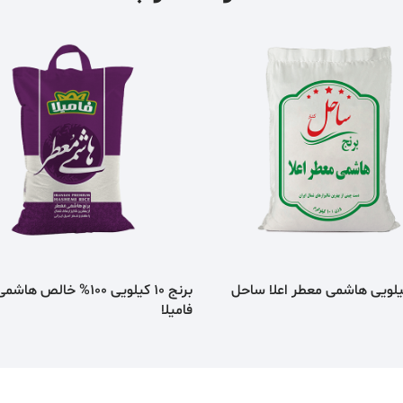
نج 10کیلویی هاشمی معطر اعلا ساحل
برنج 10 کیلویی 100% خالص 
فامیلا