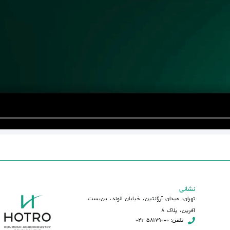
نشانی
تهران، میدان آرژانتین، خیابان الوند، بن‌بست
آفرین، پلاک 8
تلفن: 58179000 -021