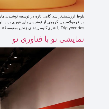
Triglycerides یا «تری‌گلیسریدهای زنجیره‌متوسط» […]
نمایشی نو با فناوری نو