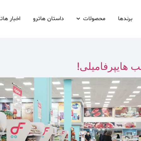
برندها
محصولات
داستان هاترو
اخبار هاتر
 هایپرفامیلی!