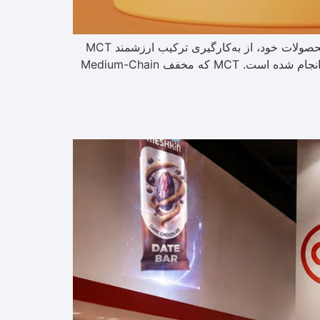
بلوط ارزشمندتر شد گامی تازه در توسعه نوشیدنی‌های نوآورانه شرکت هستی آرین تأمین در ادامه مسیر توسعه نوآورانه محصولات خود، از به‌کارگیری ترکیب ارزشمند MCT
در فرمولاسیون گروهی از نوشیدنی‌های فوری برند بلوط خبر داد؛ اقدامی که با هدف ارتقای ارزش تغذیه‌ای این محصولات انجام شده است. MCT که مخفف Medium-Chain