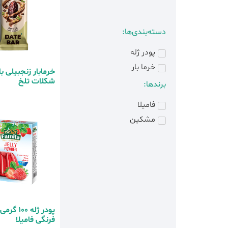
دسته‌بندی‌ها:
پودر ژله
خرما بار
خرمابار زنجبیلی ب
شکلات تلخ
برندها:
فامیلا
مشکین
پودر ژله 100
فرنگی فامیلا