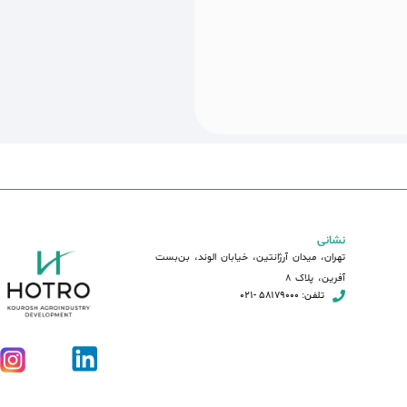
نشانی
تهران، میدان آرژانتین، خیابان الوند، بن‌بست
آفرین، پلاک 8
تلفن: 58179000 -021