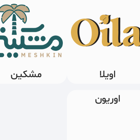
اویلا
مشکین
اوریون