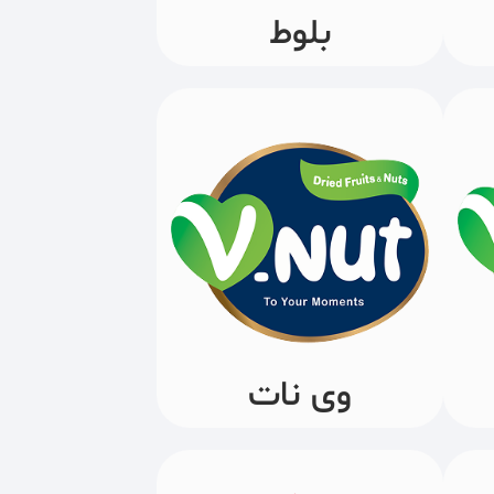
بلوط
وی نات