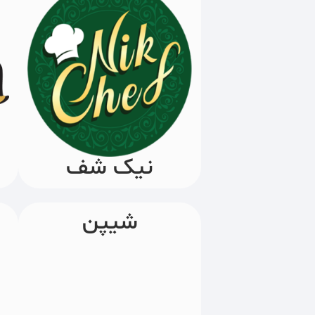
نیک شف
شیپن