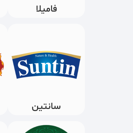
فامیلا
سانتین